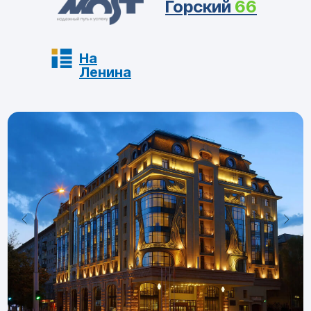
Горский
66
На
Ленина