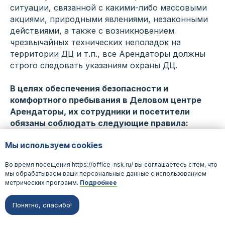
ситуации, связанной с какими-либо массовыми
акциями, природными явлениями, незаконными
действиями, а также с возникновением
чрезвычайных технических неполадок на
территории ДЦ и т.п., все Арендаторы должны
строго следовать указаниям охраны ДЦ.
В целях обеспечения безопасности и
комфортного пребывания в Деловом центре
Арендаторы, их сотрудники и посетители
обязаны соблюдать следующие правила:
Мы используем cookies
· запрещается загромождать проходы и
места общего пользования (в том числе входы в
Во время посещения https://office-nsk.ru/ вы соглашаетесь с тем, что
Здание, входные группы, коридоры общего
мы обрабатываем ваши персональные данные с использованием
пользования, лестницы и тамбуры, лифтовые
метрических программ.
Подробнее
холлы);
· запрещается приносить и хранить в Здании
Понятно, спасибо!
горючие или взрывоопасные жидкости и