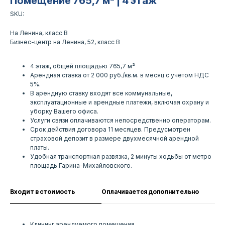
Помещение 765,7 м² | 4 этаж
SKU:
На Ленина, класс B
Бизнес-центр на Ленина, 52, класс B
4 этаж, общей площадью 765,7 м²
Арендная ставка от 2 000 руб./кв.м. в месяц с учетом НДС
5%.
В арендную ставку входят все коммунальные,
эксплуатационные и арендные платежи, включая охрану и
уборку Вашего офиса.
Услуги связи оплачиваются непосредственно операторам.
Срок действия договора 11 месяцев. Предусмотрен
страховой депозит в размере двухмесячной арендной
платы.
Удобная транспортная развязка, 2 минуты ходьбы от метро
площадь Гарина-Михайловского.
Входит в стоимость
Оплачивается дополнительно
Клининг арендуемого помещения