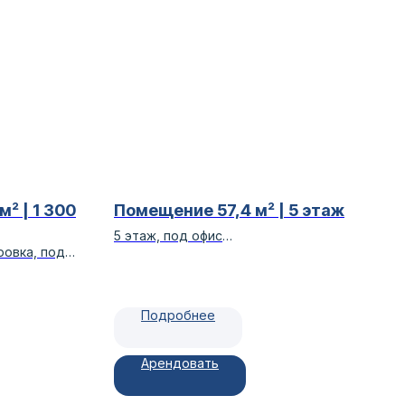
² | 1 300
Помещение 57,4 м² | 5 этаж
5 этаж, под офис
ровка, под
Гринвич, класс А
Подробнее
Арендовать