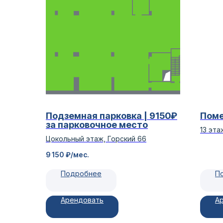
Подземная парковка | 9150₽
Поме
за парковочное место
13 эта
Цокольный этаж,
Горский 66
офис
Новая 
9 150
₽/мес.
Подробнее
П
Арендовать
А