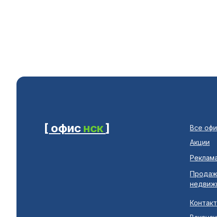
[ офис
нск
]
Все оф
Акции
Реклама
Продаж
недвиж
Контак