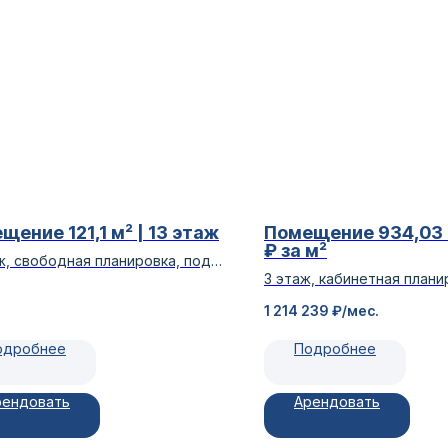
щение 121,1 м² | 13 этаж
Помещение 934,03 м
₽ за м²
ж, свободная планировка, под
3 этаж, кабинетная плани
офис Горский 66
Высота, класс B+
1 214 239
₽/мес.
одробнее
Подробнее
рендовать
Арендовать