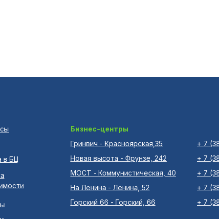
исы
Бизнес-центры
Гринвич - Красноярская,35
+ 7 (3
Новая высота - Фрунзе, 242
+ 7 (3
 в БЦ
МОСТ - Коммунистическая, 40
+ 7 (3
а
имости
На Ленина - Ленина, 52
+ 7 (3
Горский 66 - Горский, 66
+ 7 (3
ты