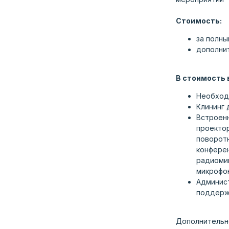
Стоимость:
за полны
дополнит
В стоимость 
Необход
Клининг 
Встроен
проектор
поворотн
конферен
радиоми
микрофо
Админист
поддерж
Дополнительн